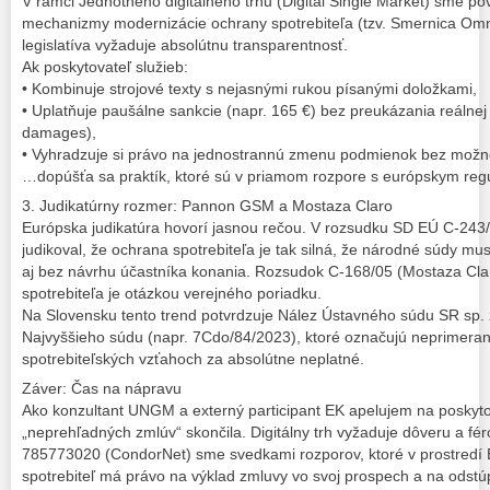
V rámci Jednotného digitálneho trhu (Digital Single Market) sme p
mechanizmy modernizácie ochrany spotrebiteľa (tzv. Smernica Om
legislatíva vyžaduje absolútnu transparentnosť.
Ak poskytovateľ služieb:
• Kombinuje strojové texty s nejasnými rukou písanými doložkami,
• Uplatňuje paušálne sankcie (napr. 165 €) bez preukázania reálnej 
damages),
• Vyhradzuje si právo na jednostrannú zmenu podmienok bez možno
…dopúšťa sa praktík, ktoré sú v priamom rozpore s európskym re
3. Judikatúrny rozmer: Pannon GSM a Mostaza Claro
Európska judikatúra hovorí jasnou rečou. V rozsudku SD EÚ C-24
judikoval, že ochrana spotrebiteľa je tak silná, že národné súdy m
aj bez návrhu účastníka konania. Rozsudok C-168/05 (Mostaza Clar
spotrebiteľa je otázkou verejného poriadku.
Na Slovensku tento trend potvrdzuje Nález Ústavného súdu SR sp. z
Najvyššieho súdu (napr. 7Cdo/84/2023), ktoré označujú neprimera
spotrebiteľských vzťahoch za absolútne neplatné.
Záver: Čas na nápravu
Ako konzultant UNGM a externý participant EK apelujem na poskytov
„neprehľadných zmlúv“ skončila. Digitálny trh vyžaduje dôveru a fér
785773020 (CondorNet) sme svedkami rozporov, ktoré v prostredí
spotrebiteľ má právo na výklad zmluvy vo svoj prospech a na odstú