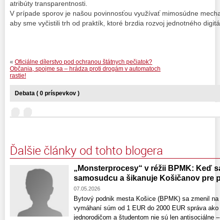
atribúty transparentnosti.
V prípade sporov je našou povinnosťou využívať mimosúdne mecha
aby sme vyčistili trh od praktík, ktoré brzdia rozvoj jednotného digit
«
Oficiálne dílerstvo pod ochranou štátnych pečiatok?
Občania, spojme sa – hrádza proti drogám v automatoch
rastie!
Debata ( 0 príspevkov )
Ďalšie články od tohto blogera
„Monsterprocesy“ v réžii BPMK: Keď s
samosudcu a šikanuje Košičanov pre p
07.05.2026
Bytový podnik mesta Košice (BPMK) sa zmenil na n
vymáhaní súm od 1 EUR do 2000 EUR správa ako s
jednorodičom a študentom nie sú len antisociálne –