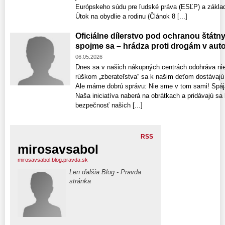
Európskeho súdu pre ľudské práva (ESĽP) a základ
Útok na obydlie a rodinu (Článok 8 [...]
Oficiálne dílerstvo pod ochranou štátn
spojme sa – hrádza proti drogám v aut
06.05.2026
Dnes sa v našich nákupných centrách odohráva ni
rúškom „zberateľstva“ sa k našim deťom dostávajú
Ale máme dobrú správu: Nie sme v tom sami! Spája
Naša iniciatíva naberá na obrátkach a pridávajú sa 
bezpečnosť našich [...]
RSS
mirosavsabol
mirosavsabol.blog.pravda.sk
Len ďalšia Blog - Pravda
stránka