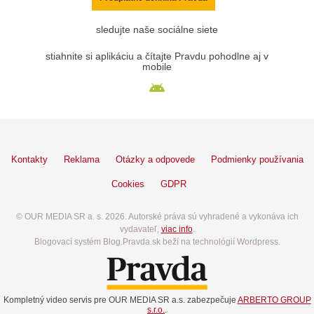
sledujte naše sociálne siete
stiahnite si aplikáciu a čítajte Pravdu pohodlne aj v
mobile
Kontakty
Reklama
Otázky a odpovede
Podmienky používania
Cookies
GDPR
© OUR MEDIA SR a. s. 2026. Autorské práva sú vyhradené a vykonáva ich
vydavateľ,
viac info
.
Blogovací systém Blog.Pravda.sk beží na technológií Wordpress.
Kompletný video servis pre OUR MEDIA SR a.s. zabezpečuje
ARBERTO GROUP
s.r.o.
.