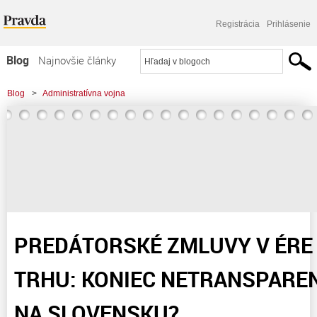
Registrácia
Prihlásenie
Blog
Najnovšie články
Najčítanejšie články
Blog
>
Administratívna vojna
Najkomentovanejšie články
>
PREDÁTORSKÉ ZMLUVY V ÉRE DIGITÁLNEHO TRHU: KONIEC
Zoznam blogov
NETRANSPARENTNEJ PRAXE NA SLOVENSKU?
Komerčné blogy
PREDÁTORSKÉ ZMLUVY V ÉRE
TRHU: KONIEC NETRANSPARE
NA SLOVENSKU?