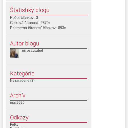
Štatistiky blogu
Počet článkov: 3
Celková čítanosť: 2679x
Priemerná čítanosť článkov: 893x
Autor blogu
mirosavsabol
Kategórie
Nezaradené
(3)
Archív
máj 2026
Odkazy
Fotky