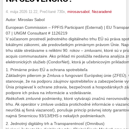
4. mája 2026 11:22
, Prečítané 730x,
mirosavsabol
,
Nezaradené
Autor: Miroslav Sabol
European Commission – FPFIS Participant (External) | EU Transpa
07 | UNGM Consultant # 1126219
V súčasnom prostredí jednotného digitálneho trhu EÚ sú práva spot
lokálnymi zákonmi, ale predovšetkým primárnym právom Únie. Nap
trhu stále stretávame s reliktmi 90. rokov – zmluvami, ktoré sú v 
acquis communautaire. Ako príklad mi poslúžila nedávna analýza z
elektronických služieb (CondorNet), ktorá je učebnicovým príkladom
1. Primárne právo EÚ a ochrana spotrebiteľa
Základným pilierom je Zmluva o fungovaní Európskej únie (ZFEÚ).
stanovuje, že na podporu záujmov spotrebiteľov a zabezpečenie vy
Únia prispievať k ochrane zdravia, bezpečnosti a hospodárskych záu
podpore ich práva na informácie a vzdelávanie.
Akékoľvek zmluvné podmienky, ktoré vytvárajú značnú nerovnováhu,
trhu. Ak operátor v zmluve uvádza protichodné informácie o viazan
neurčitá aj fixná viazanosť), porušuje princíp právnej istoty gara
najmä Smernicou 93/13/EHS o nekalých podmienkach.
2. Jednotný digitálny trh a Transparentnosť (Omnibus)